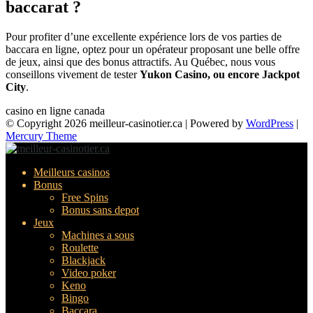
baccarat ?
Pour profiter d’une excellente expérience lors de vos parties de
baccara en ligne, optez pour un opérateur proposant une belle offre
de jeux, ainsi que des bonus attractifs. Au Québec, nous vous
conseillons vivement de tester
Yukon Casino, ou encore Jackpot
City
.
casino en ligne canada
© Copyright 2026 meilleur-casinotier.ca | Powered by
WordPress
|
Mercury Theme
Meilleurs casinos
Bonus
Free Spins
Bonus sans depot
Jeux
Machines a sous
Roulette
Blackjack
Video poker
Keno
Bingo
Baccara